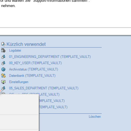
esor und wählen Sie "Support-Informationen sammeln".
h nehmen.