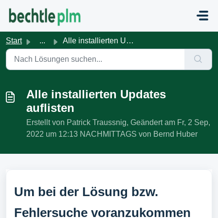
Zum hauptsächlichen Inhalt gehen
Start
...
Alle installierten Updates auflisten
Alle installierten Updates
auflisten
Erstellt von Patrick Traussnig, Geändert am Fr, 2 Sep,
2022 um 12:13 NACHMITTAGS von Bernd Huber
Um bei der Lösung bzw.
Fehlersuche voranzukommen