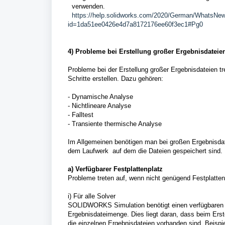
verwenden.
https://help.solidworks.com/2020/German/WhatsNew
id=1da51ee0426e4d7a8172176ee60f3ec1#Pg0
4) Probleme bei Erstellung großer Ergebnisdateie
Probleme bei der Erstellung großer Ergebnisdateien t
Schritte erstellen. Dazu gehören:
- Dynamische Analyse
- Nichtlineare Analyse
- Falltest
- Transiente thermische Analyse
Im Allgemeinen benötigen man bei großen Ergebnisdat
dem Laufwerk auf dem die Dateien gespeichert sind.
a
) Verfügbarer Festplattenplatz
Probleme treten auf, wenn nicht genügend Festplatten
i) Für alle Solver
SOLIDWORKS Simulation benötigt einen verfügbaren Fe
Ergebnisdateimenge. Dies liegt daran, dass beim Ers
die einzelnen Ergebnisdateien vorhanden sind. Beispi