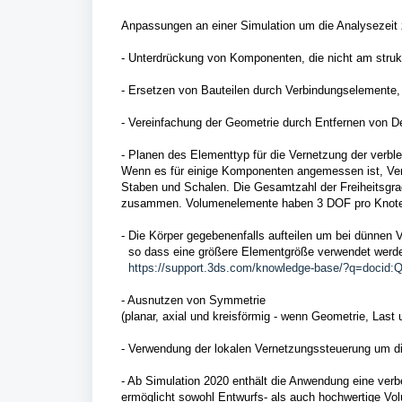
Anpassungen an einer Simulation um die Analysezeit 
- Unterdrückung von Komponenten, die nicht am struktur
- Ersetzen von Bauteilen durch Verbindungselemente
- Vereinfachung der Geometrie durch Entfernen von De
- Planen des Elementtyp für die Vernetzung der verb
Wenn es für einige Komponenten angemessen ist, Ver
Staben und Schalen. Die Gesamtzahl der Freiheitsgra
zusammen. Volumenelemente haben 3 DOF pro Knoten
- Die Körper gegebenenfalls aufteilen um bei dünnen 
so dass eine größere Elementgröße verwendet werd
https://support.3ds.com/knowledge-base/?q=docid
- Ausnutzen von Symmetrie
(planar, axial und kreisförmig - wenn Geometrie, Las
- Verwendung der lokalen Vernetzungssteuerung um 
- Ab Simulation 2020 enthält die Anwendung eine verbe
ermöglicht sowohl Entwurfs- als auch hochwertige Vol