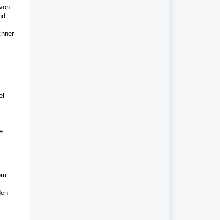
 von
nd
chner
r
el
e
nem
den