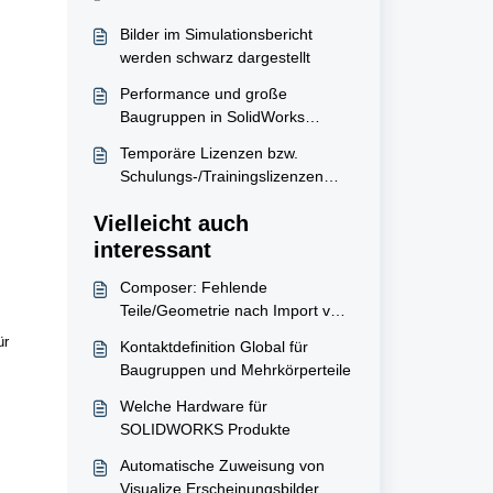
Bilder im Simulationsbericht
werden schwarz dargestellt
Performance und große
Baugruppen in SolidWorks
Simulation
Temporäre Lizenzen bzw.
Schulungs-/Trainingslizenzen
hinzufügen
Vielleicht auch
interessant
Composer: Fehlende
Teile/Geometrie nach Import von
SOLIDWORKS Baugruppen
ür
Kontaktdefinition Global für
Baugruppen und Mehrkörperteile
Welche Hardware für
SOLIDWORKS Produkte
Automatische Zuweisung von
Visualize Erscheinungsbilder