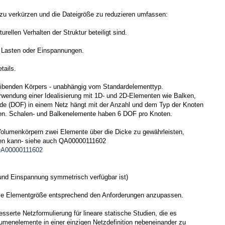
zu verkürzen und die Dateigröße zu reduzieren umfassen:
ellen Verhalten der Struktur beteiligt sind.
, Lasten oder Einspannungen.
tails.
leibenden Körpers - unabhängig vom Standardelementtyp.
wendung einer Idealisierung mit 1D- und 2D-Elementen wie Balken,
de (DOF) in einem Netz hängt mit der Anzahl und dem Typ der Knoten
. Schalen- und Balkenelemente haben 6 DOF pro Knoten.
Volumenkörpern zwei Elemente über die Dicke zu gewährleisten,
en kann- siehe auch QA00000111602
:QA00000111602
t und Einspannung symmetrisch verfügbar ist)
die Elementgröße entsprechend den Anforderungen anzupassen.
sserte Netzformulierung für lineare statische Studien, die es
umenelemente in einer einzigen Netzdefinition nebeneinander zu