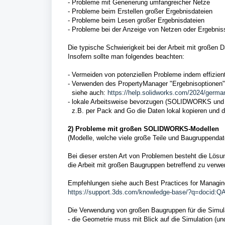
- Probleme mit Generierung umfangreicher Netze
- Probleme beim Erstellen großer Ergebnisdateien
- Probleme beim Lesen großer Ergebnisdateien
- Probleme bei der Anzeige von Netzen oder Ergebnis
Die typische Schwierigkeit bei der Arbeit mit großen D
Insofern sollte man folgendes beachten:
- Vermeiden von potenziellen Probleme indem effizie
- Verwenden des PropertyManager "Ergebnisoptionen"
siehe auch:
https://help.solidworks.com/2024/germa
- lokale Arbeitsweise bevorzugen (SOLIDWORKS und 
z.B. per Pack and Go die Daten lokal kopieren und d
2) Probleme mit großen SOLIDWORKS-Modellen
(Modelle, welche viele große Teile und Baugruppendate
Bei dieser ersten Art von Problemen besteht die Lösun
die Arbeit mit großen Baugruppen betreffend
zu verwe
Empfehlungen siehe auch Best Practices for Managi
https://support.3ds.com/knowledge-base/?q=docid:
Die Verwendung von großen Baugruppen für die Simula
- die Geometrie muss mit Blick auf die Simulation (und