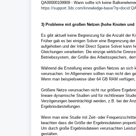
QA00000109909 - Wann sollte ich keine Balkeneleme
https://support.3ds.com/knowledge-base/?q=docid:
3) Probleme mit großen Netzen (hohe Knoten und
Es gibt aktuell keine Begrenzung für die Anzahl de
Früher gab es bei einigen Solver eine Begrenzung de
aufgehoben und der Intel Direct Sparse Solver kann he
Gleichungen verarbeiten. Die einzige wirkliche Grenz
Betriebssystem, der Größe des Arbeitsspeichers, dem
Während die Erstellung eines großen Netzes an sich 
verursachen. Im Allgemeinen sollten man nicht den 
Wenn man beispielsweise über 64 GB RAM verfügen, s
Größere Netze verursachen nicht nur größere Ergebnisd
lineare dynamische Studien und für nichtlineare Stud
Verzögerungen beeinträchtigt werden, z.B. bei der A
Ergebnisdarstellungen.
Wenn man eine Studie mit Zeit- oder Frequenzschritten 
beachten dass die Größe der Ergebnisdateien proportio
Um durch große Ergebnisdateien verursachten Leistun
gestalten.