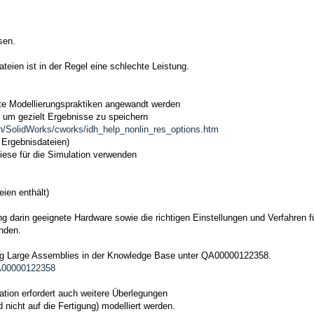
sen.
ateien ist in der Regel eine schlechte Leistung.
nte Modellierungspraktiken angewandt werden
 um gezielt Ergebnisse zu speichern
n/SolidWorks/cworks/idh_help_nonlin_res_options.htm
Ergebnisdateien)
iese für die Simulation verwenden
ien enthält)
g darin geeignete Hardware sowie die richtigen Einstellungen und Verfahren f
nden.
ng Large Assemblies in der Knowledge Base unter QA00000122358.
QA00000122358
tion erfordert auch weitere Überlegungen
 nicht auf die Fertigung) modelliert werden.