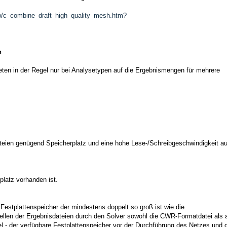
/c_combine_draft_high_quality_mesh.htm?
n
reten in der Regel nur bei Analysetypen auf die Ergebnismengen für mehrere
eien genügend Speicherplatz und eine hohe Lese-/Schreibgeschwindigkeit au
platz vorhanden ist.
stplattenspeicher der mindestens doppelt so groß ist wie die
tellen der Ergebnisdateien durch den Solver sowohl die CWR-Formatdatei als 
el - der verfügbare Festplattenspeicher vor der Durchführung des Netzes und 