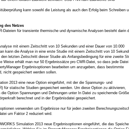
tüberprüfung kann sowohl die Leistung als auch den Erfolg beim Schreiben 
ng des Netzes
-Dateien für transiente thermische und dynamische Analysen besteht darin d
Analyse mit einem Zeitschritt von 10 Sekunden und einer Dauer von 10.000
n kann die Analyse in eine erste Studie mit einem Zeitschritt von 10 Sekun
en letzten Zeitschritt dieser Studie als Anfangsbedingung für eine zweite St
se Weise erhält man nur 50 Ergebnissätze pro CWR-Datei, so dass jede Datei
opertyManager Ergebnisoptionen bearbeiten um anzugeben, dass bestimmte
d, nicht gespeichert werden sollen.
ion 2013 eine neue Option eingeführt, mit der die Spannungs- und
) für statische Studien gespeichert werden. Um diese Option zu aktivieren,
n die Option Spannungen und Dehnungen unter In Datei zu speichernde Größe
rperkraft berechnet und in der Ergebnisdatei gespeichert.
soptionen verwenden um Ergebnisse nur für jeden zweiten Berechnungszeitsch
atei um Faktor 2 reduziert wird.
IDWORKS Simulation 2013 neue Ergebnisoptionen eingeführt, die das Speiche