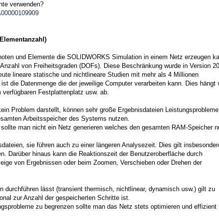
nte verwenden?
QA00000109909
 Elementanzahl)
r Knoten und Elemente die SOLIDWORKS Simulation in einem Netz erzeugen k
r Anzahl von Freiheitsgraden (DOFs). Diese Beschränkung wurde in Version 2
ute lineare statische und nichtlineare Studien mit mehr als 4 Millionen
e ist die Datenmenge die der jeweilige Computer verarbeiten kann. Dies hängt
 verfügbaren Festplattenplatz usw. ab.
kein Problem darstellt, können sehr große Ergebnisdateien Leistungsprobleme
gesamten Arbeitsspeicher des Systems nutzen.
ollte man nicht ein Netz generieren welches den gesamten RAM-Speicher nu
ateien, sie führen auch zu einer längeren Analysezeit. Dies gilt insbesonder
ien. Darüber hinaus kann die Reaktionszeit der Benutzeroberfläche durch
nzeige von Ergebnissen oder beim Zoomen, Verschieben oder Drehen der
durchführen lässt (transient thermisch, nichtlinear, dynamisch usw.) gilt zu
nal zur Anzahl der gespeicherten Schritte ist.
gsprobleme zu begrenzen sollte man das Netz stets optimieren und effizient