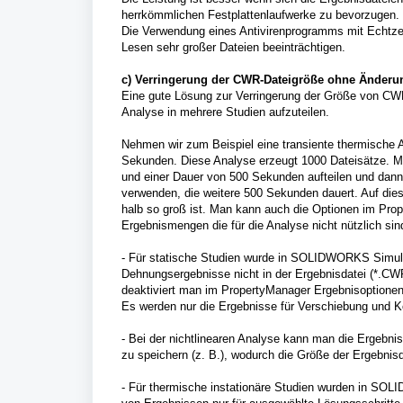
herrkömmlichen Festplattenlaufwerke zu bevorzugen.
Die Verwendung eines Antivirenprogramms mit Echtzei
Lesen sehr großer Dateien beeinträchtigen.
c) Verringerung der CWR-Dateigröße ohne Änderu
Eine gute Lösung zur Verringerung der Größe von CWR
Analyse in mehrere Studien aufzuteilen.
Nehmen wir zum Beispiel eine transiente thermische 
Sekunden. Diese Analyse erzeugt 1000 Dateisätze. Ma
und einer Dauer von 500 Sekunden aufteilen und dann d
verwenden, die weitere 500 Sekunden dauert. Auf die
halb so groß ist. Man kann auch die Optionen im Pr
Ergebnismengen die für die Analyse nicht nützlich sin
- Für statische Studien wurde in SOLIDWORKS Simulat
Dehnungsergebnisse nicht in der Ergebnisdatei (*.CWR
deaktiviert man im PropertyManager Ergebnisoptione
Es werden nur die Ergebnisse für Verschiebung und Kö
- Bei der nichtlinearen Analyse kann man die Ergebni
zu speichern (z. B.), wodurch die Größe der Ergebnisd
- Für thermische instationäre Studien wurden in SOL