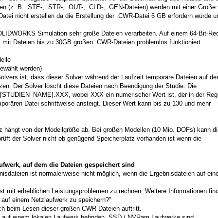
en (z. B. .STE-, .STR-, .OUT-, .CLD-, .GEN-Dateien) werden mit einer Größe
atei nicht erstellen da die Erstellung der .CWR-Datei 6 GB erfordern würde u
OLIDWORKS Simulation sehr große Dateien verarbeiten. Auf einem 64-Bit-Re
it Dateien bis zu 30GB großen .CWR-Dateien problemlos funktioniert.
elle
gewählt werden)
lvers ist, dass dieser Solver während der Laufzeit temporäre Dateien auf de
tzen. Der Solver löscht diese Dateien nach Beendigung der Studie. Die
STUDIEN_NAME].XXX, wobei XXX ein numerischer Wert ist, der in der Reg
mporären Datei schrittweise ansteigt. Dieser Wert kann bis zu 130 und mehr
z hängt von der Modellgröße ab. Bei großen Modellen (10 Mio. DOFs) kann di
üft der Solver nicht ob genügend Speicherplatz vorhanden ist wenn die
fwerk, auf dem die Dateien gespeichert sind
nisdateien ist normalerweise nicht möglich, wenn die Ergebnisdateien auf ei
st mit erheblichen Leistungsproblemen zu rechnen. Weitere Informationen fin
r auf einem Netzlaufwerk zu speichern?"
ch beim Lesen dieser großen CWR-Dateien auftritt.
en auf einem lokalen Laufwerk befinden. SSD / NVRam Laufwerke sind