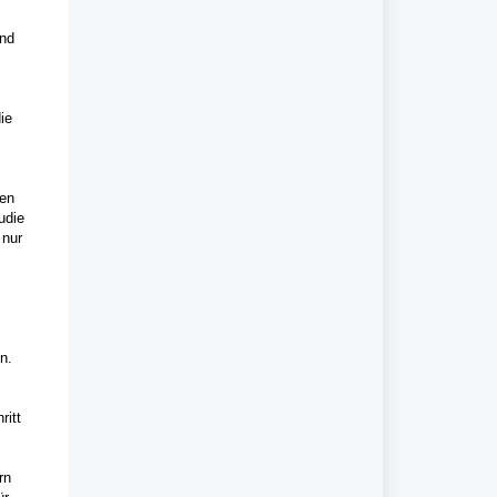
und
ie
den
udie
 nur
n.
ritt
rn