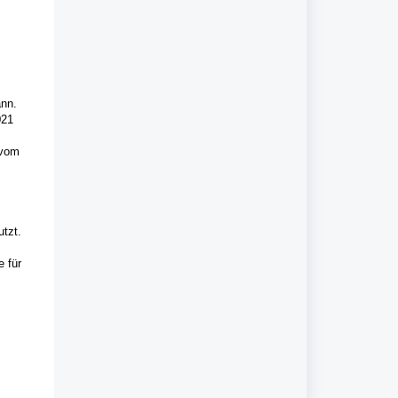
ann.
021
 vom
tzt.
e für