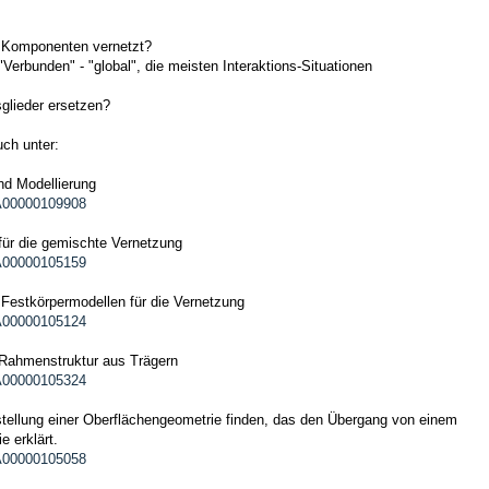
n Komponenten vernetzt?
erbunden" - "global", die meisten Interaktions-Situationen
glieder ersetzen?
ch unter:
nd Modellierung
QA00000109908
ür die gemischte Vernetzung
QA00000105159
 Festkörpermodellen für die Vernetzung
QA00000105124
 Rahmenstruktur aus Trägern
QA00000105324
stellung einer Oberflächengeometrie finden, das den Übergang von einem
 erklärt.
QA00000105058