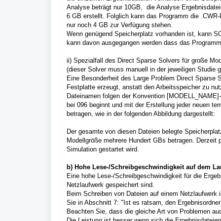
Analyse beträgt nur 10GB, die Analyse Ergebnisdatei
6 GB erstellt. Folglich kann das Programm die .CWR-D
nur noch 4 GB zur Verfügung stehen.
Wenn genügend Speicherplatz vorhanden ist, kann S
kann davon ausgegangen werden dass das Programm m
ii) Spezialfall des Direct Sparse Solvers für große Mod
(dieser Solver muss manuell in der jeweiligen Studie 
Eine Besonderheit des Large Problem Direct Sparse So
Festplatte erzeugt, anstatt den Arbeitsspeicher zu nu
Dateinamen folgen der Konvention [MODELL_NAME]-[
bei 096 beginnt und mit der Erstellung jeder neuen te
betragen, wie in der folgenden Abbildung dargestellt:
Der gesamte von diesen Dateien belegte Speicherplat
Modellgröße mehrere Hundert GBs betragen. Derzeit pr
Simulation gestartet wird.
b) Hohe Lese-/Schreibgeschwindigkeit auf dem Lau
Eine hohe Lese-/Schreibgeschwindigkeit für die Ergeb
Netzlaufwerk gespeichert sind.
Beim Schreiben von Dateien auf einem Netzlaufwerk i
Sie in Abschnitt 7: "Ist es ratsam, den Ergebnisordne
Beachten Sie, dass die gleiche Art von Problemen au
Die Leistung ist besser wenn sich die Ergebnisdatei