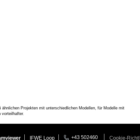
ähnlichen Projekten mit unterschiedlichen Modellen, für Modelle mit
vorteilhafter.
+43 502460
amviewer
IFWE Loop
Cookie-Richtl