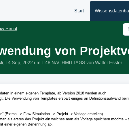
Start
Wissensdatenb
ation - CFD / Strömungssimulation
erwendung von Projektv
am Mi, 14 Sep, 2022 um 1:48 NACHMITTAGS von Walter Essler
tdaten in einem eigenen Template, ab Version 2018 werden auch
gt. Die Verwendung von Templates erspart einiges an Definitionsaufwand bei
en“ (Extras –> Flow Simulation –> Projekt -> Vorlage erstellen)
t man als erstes das Projekt ein welches man als Vorlage speichern möchte –
mit einer eigenen Benennung ab.