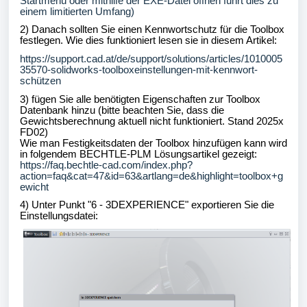
Startmenü oder mithilfe der EXE-Datei öffnen führt dies zu
einem limitierten Umfang)
2) Danach sollten Sie einen Kennwortschutz für die Toolbox
festlegen. Wie dies funktioniert lesen sie in diesem Artikel:
https://support.cad.at/de/support/solutions/articles/1010005
35570-solidworks-toolboxeinstellungen-mit-kennwort-
schützen
3) fügen Sie alle benötigten Eigenschaften zur Toolbox
Datenbank hinzu (bitte beachten Sie, dass die
Gewichtsberechnung aktuell nicht funktioniert. Stand 2025x
FD02)
Wie man Festigkeitsdaten der Toolbox hinzufügen kann wird
in folgendem BECHTLE-PLM Lösungsartikel gezeigt:
https://faq.bechtle-cad.com/index.php?
action=faq&cat=47&id=63&artlang=de&highlight=toolbox+g
ewicht
4) Unter Punkt "6 - 3DEXPERIENCE" exportieren Sie die
Einstellungsdatei: