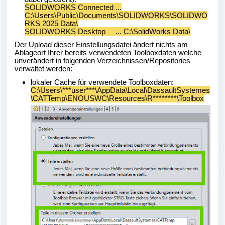
SOLIDWORKS Connected ...
C:\Users\Public\Documents\SOLIDWORKS\SOLIDWO
RKS 2025 Data\
SOLIDWORKS Desktop ... C:\SolidWorks Data\
Der Upload dieser Einstellungsdatei ändert nichts am
Ablageort Ihrer bereits verwendeten Toolboxdaten welche
unverändert in folgenden Verzeichnissen/Repositories
verwaltet werden:
lokaler Cache für verwendete Toolboxdaten:
C:\Users\***user***\AppData\Local\DassaultSystemes
\CATTemp\ENOUSWC\Resources\R********\Toolbox