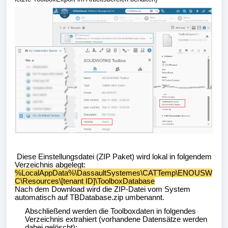
Diese Einstellungsdatei (ZIP Paket) wird lokal in folgendem
Verzeichnis abgelegt:
%LocalAppData%\DassaultSystemes\CATTemp\ENOUSW
C\Resources\[tenant ID]\ToolboxDatabase
Nach dem Download wird die ZIP-Datei vom System
automatisch auf
TBDatabase.zip
umbenannt.
Abschließend werden die Toolboxdaten in folgendes
Verzeichnis extrahiert (vorhandene Datensätze werden
dabei gelöscht):