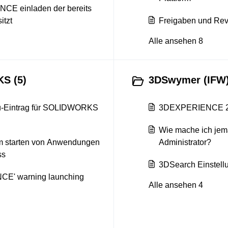
E einladen der bereits
tzt
Freigaben und Rev
Alle ansehen 8
S (5)
3DSwymer (IFW)
ü-Eintrag für SOLIDWORKS
3DEXPERIENCE 2-F
Wie mache ich j
eim starten von Anwendungen
Administrator?
ss
3DSearch Einstell
CE' warning launching
Alle ansehen 4