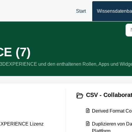
Start
Wissensdatenb
E (7)
u 3DEXPERIENCE und den enthaltenen Rollen, Apps und Widge
CSV - Collaborat
Derived Format Con
DEXPERIENCE Lizenz
Duplizieren von 
Plattform